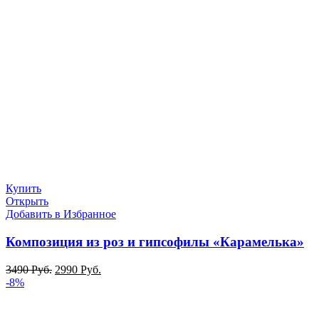
Купить
Открыть
Добавить в Избранное
Композиция из роз и гипсофилы «Карамелька»
3490
Руб.
2990
Руб.
-8%