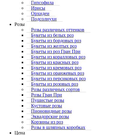
Гипсофила
Ирисы
Орхидеи
Подсолнухи
Розы
Розы различных оттенков
Букеты из белых роз
Букеты из бордовых роз
Букеты из желтых роз
Букеты из роз Гран При
Букеты из коралловых роз
Букеты из красных роз
Букеты из кремовых роз
Букеты из оранжевых роз
Букеты из персиковых роз
Букеты из розовых роз
Розы различных сортов
Розы Гран При
Пушистые розы
Кустовые розы
Пионовидные розы
Эквадорские розы
Корзины из роз
Розы в шляпных коробках
Цена