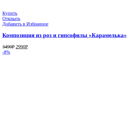
Купить
Открыть
Добавить в Избранное
Композиция из роз и гипсофилы «Карамелька»
3490
Р
2990
Р
-8%