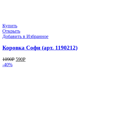
Купить
Открыть
Добавить в Избранное
Коровка Софи (арт. 1190212)
1090
Р
590
Р
-40%